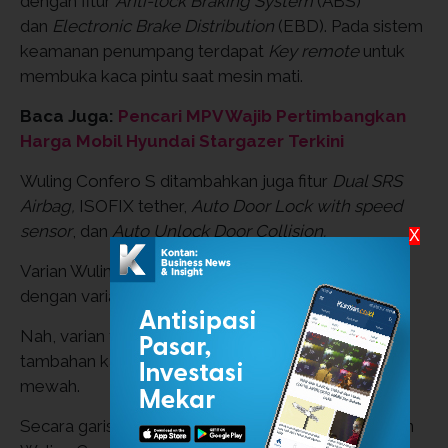
dengan fitur
Anti-lock Braking System
(ABS)
dan
Electronic Brake Distribution
(EBD). Pada sistem
keamanan penumpang terdapat
Key remote
untuk
membuka kaca pintu saat mesin mati.
Baca Juga:
Pencari MPV Wajib Pertimbangkan
Harga Mobil Hyundai Stargazer Terkini
Wuling Confero S ditambahkan juga fitur
Dual SRS
Airbag,
ISOFIX tether,
Auto Door Lock with speed
sensor
, dan
Auto Unlock Door Collision.
X
Varian Wuling Confero S ini dirilis dengan 4 tipe
dengan varian Standard dan 3 varian Confero S.
Nah, varian tertinggi sudah mendapatkan beberapa
tambahan kamera eksternal dan interior yang lebih
mewah.
Secara garis besar, ada beberapa keunggulan varian