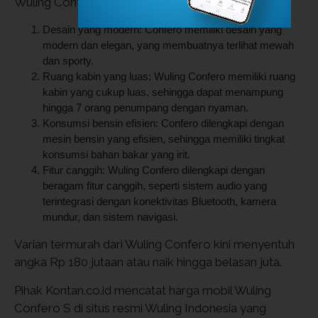
Wuling Confero berikut ini.
Desain yang modern: Confero memiliki desain yang
modern dan elegan, yang membuatnya terlihat mewah
dan sporty.
Ruang kabin yang luas: Wuling Confero memiliki ruang
kabin yang cukup luas, sehingga dapat menampung
hingga 7 orang penumpang dengan nyaman.
Konsumsi bensin efisien: Confero dilengkapi dengan
mesin bensin yang efisien, sehingga memiliki tingkat
konsumsi bahan bakar yang irit.
Fitur canggih: Wuling Confero dilengkapi dengan
beragam fitur canggih, seperti sistem audio yang
terintegrasi dengan konektivitas Bluetooth, kamera
mundur, dan sistem navigasi.
Varian termurah dari Wuling Confero kini menyentuh
angka Rp 180 jutaan atau naik hingga belasan juta.
Pihak Kontan.co.id mencatat harga mobil Wuling
Confero S di situs resmi Wuling Indonesia yang