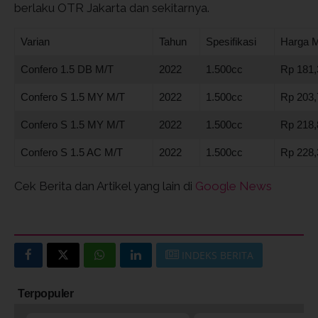
berlaku OTR Jakarta dan sekitarnya.
Varian
Tahun
Spesifikasi
Harga M
Confero 1.5 DB M/T
2022
1.500cc
Rp 181,3
Confero S 1.5 MY M/T
2022
1.500cc
Rp 203,7
Confero S 1.5 MY M/T
2022
1.500cc
Rp 218,
Confero S 1.5 AC M/T
2022
1.500cc
Rp 228,3
Cek Berita dan Artikel yang lain di
Google News
INDEKS BERITA
Terpopuler