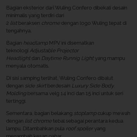
Bagian eksterior dari Wuling Confero dibekali desain
minimalis yang terdiri dari
2
list
beraksen
chrome
dengan logo Wuling tepat di
tengahnya.
Bagian
headlamp
MPV ini disematkan
teknologi
Adjustable Projector
Headlight
dan
Daytime Runnig Light
yang mampu
menyala otomatis.
Di sisi samping terlihat, Wuling Confero dibalut
dengan
side skirt
berdesain
Luxury Side Body
Molding
bersama velg 14 inci dan 15 inci untuk seri
tertinggi.
Sementara, bagian belakang
stoplamp
cukup mewah
dengan
list chrome
tebal sebagai perantara kedua
lampu. Ditambahkan pula
roof spoiler
yang
menambah kesan gahar.