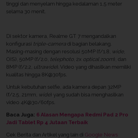
tinggi dan menyelam hingga kedalaman 1,5 meter
selama 30 menit.
Di sektor kamera, Realme GT 7 mengandalkan
konfigurasi
triple-camera
di bagian belakang.
Masing-masing dengan resolusi 50MP (f/1.8,
wide
,
OIS), 50MP (f/2.0,
telephoto
, 2x
optical zoom
), dan
8MP (f/2.2,
ultrawide
). Video yang dihasilkan memiliki
kualitas hingga 8K@30fps.
Untuk kebutuhan selfie, ada kamera depan 32MP
(f/2.5, 21mm,
wide
) yang sudah bisa menghasilkan
video 4K@30/60fps.
Baca Juga:
6 Alasan Mengapa Redmi Pad 2 Pro
Jadi Tablet Rp 4 Jutaan Terbaik
Cek Berita dan Artikel yang lain di
Google News