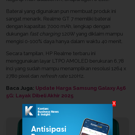
Baterai yang digunakan pun membuat produk ini
sangat menarik. Realme GT 7 memiliki baterai
dengan kapasitas 7.000 mAh, lengkap dengan
dukungan
fast charging
120W yang diklaim mampu
mengisi 0-100% daya hanya dalam waktu 40 menit.
Secara tampilan, HP Realme terbaru ini
menggunakan layar LTPO AMOLED berukuran 6,78
inci yang sudah mampu menampilkan resolusi 1264 x
2780 pixel dan
refresh rate
120Hz.
Baca Juga:
Update Harga Samsung Galaxy A56
5G: Layak Dibeli Akhir 2025
X