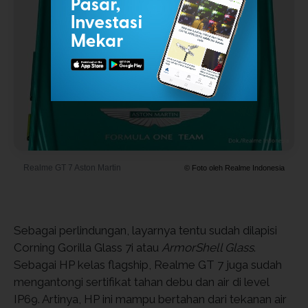
Realme GT 7 Aston Martin
© Foto oleh Realme Indonesia
Sebagai perlindungan, layarnya tentu sudah dilapisi
Corning Gorilla Glass 7i atau
ArmorShell Glass
.
Sebagai HP kelas flagship, Realme GT 7 juga sudah
mengantongi sertifikat tahan debu dan air di level
IP69. Artinya, HP ini mampu bertahan dari tekanan air