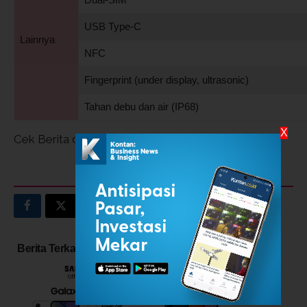
USB Type-C
Lainnya
NFC
Fingerprint (under display, ultrasonic)
Tahan debu dan air (IP68)
X
Cek Berita dan Artikel yang lain di
Google News
INDEKS BERITA
Berita Terkait