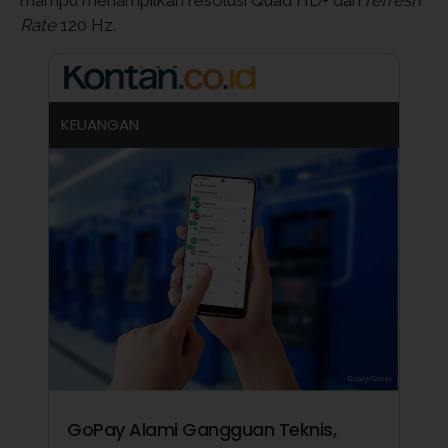
mampu menampilkan resolusi Quad HD+ dan
refresh
Rate
120 Hz.
KEUANGAN
GoPay Alami Gangguan Teknis,