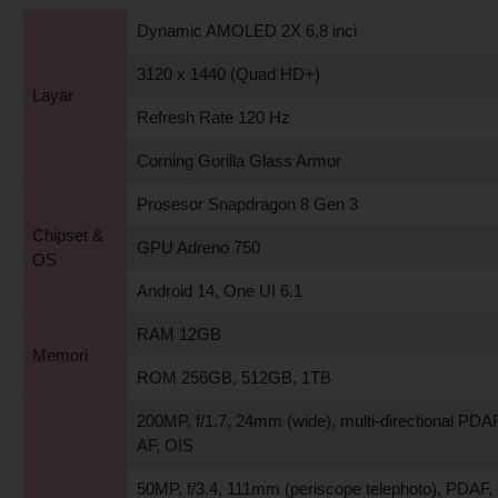
Dynamic AMOLED 2X 6,8 inci
3120 x 1440 (Quad HD+)
Layar
Refresh Rate 120 Hz
Corning Gorilla Glass Armor
Prosesor Snapdragon 8 Gen 3
Chipset &
GPU Adreno 750
OS
Android 14, One UI 6.1
RAM 12GB
Memori
ROM 256GB, 512GB, 1TB
200MP, f/1.7, 24mm (wide), multi-directional PDA
AF, OIS
50MP, f/3.4, 111mm (periscope telephoto), PDAF,