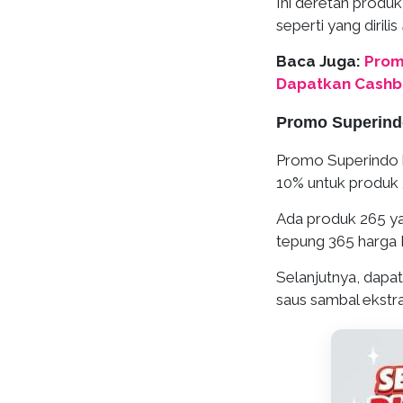
Ini deretan produ
seperti yang dirilis
Baca Juga:
Prom
Dapatkan Cashb
Promo Superindo
Promo Superindo h
10% untuk produk 
Ada produk 265 yai
tepung 365 harga 
Selanjutnya, dapa
saus sambal ekstra