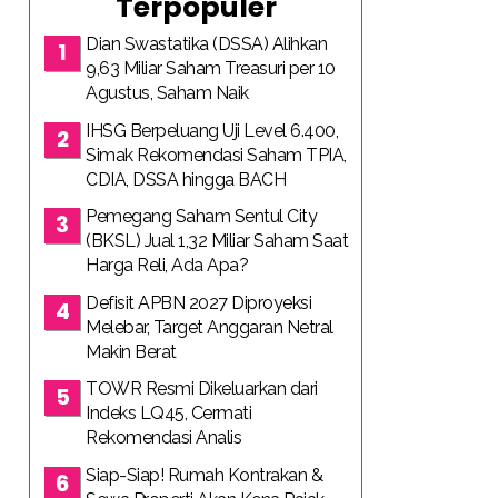
Terpopuler
Dian Swastatika (DSSA) Alihkan
9,63 Miliar Saham Treasuri per 10
Agustus, Saham Naik
IHSG Berpeluang Uji Level 6.400,
Simak Rekomendasi Saham TPIA,
CDIA, DSSA hingga BACH
Pemegang Saham Sentul City
(BKSL) Jual 1,32 Miliar Saham Saat
Harga Reli, Ada Apa?
Defisit APBN 2027 Diproyeksi
Melebar, Target Anggaran Netral
Makin Berat
TOWR Resmi Dikeluarkan dari
Indeks LQ45, Cermati
Rekomendasi Analis
Siap-Siap! Rumah Kontrakan &