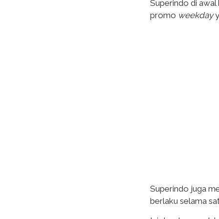
Superindo di awal
promo
weekday
y
Superindo juga me
berlaku selama satu