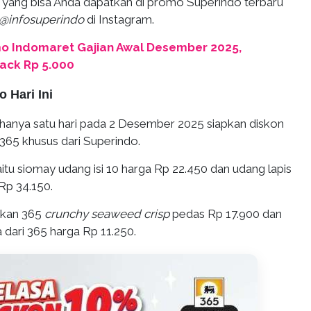
k yang bisa Anda dapatkan di promo Superindo terbaru
@infosuperindo
di Instagram.
o Indomaret Gajian Awal Desember 2025,
ack Rp 5.000
 Hari Ini
anya satu hari pada 2 Desember 2025 siapkan diskon
365 khusus dari Superindo.
tu siomay udang isi 10 harga Rp 22.450 dan udang lapis
Rp 34.150.
tkan 365
crunchy seaweed crisp
pedas Rp 17.900 dan
 dari 365 harga Rp 11.250.