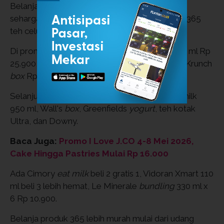
Belanja minyak goreng sawit 365 ukuran 2 liter
seharga Rp 38.500 saja jika disertai pembelian 365
teh celup hitam.
Di promo JSM Superindo ada Greenfields 950 ml Rp
25.900, Diamond 946 ml Rp 21.900, dan Koko Krunch
box
Rp 29.900.
Selanjutnya ada beli 2 lebih hemat untuk Indomilk
950 ml, Wall's
box
, Greenfields
yogurt
, teh kotak
Ultra, dan Downy.
Baca Juga:
Promo I Love J.CO 4-8 Mei 2026,
Cake Hingga Pastries Mulai Rp 16.000
Ada Cimory
eat milk
beli 2 gratis 1, Vidoran Xmart 110
ml beli 3 lebih hemat, Le Minerale
bundling
330 ml x
6 Rp 10.900.
Belanja produk 365 lebih murah mulai dari udang