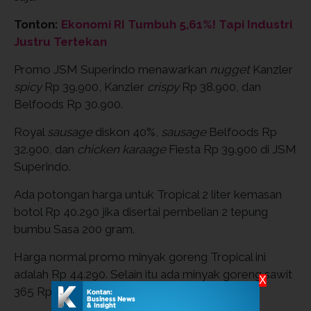
Tonton:
Ekonomi RI Tumbuh 5,61%! Tapi Industri
Justru Tertekan
Promo JSM Superindo menawarkan
nugget
Kanzler
spicy
Rp 39.900, Kanzler
crispy
Rp 38.900, dan
Belfoods Rp 30.900.
Royal
sausage
diskon 40%,
sausage
Belfoods Rp
32.900, dan
chicken karaage
Fiesta Rp 39.900 di JSM
Superindo.
Ada potongan harga untuk Tropical 2 liter kemasan
botol Rp 40.290 jika disertai pembelian 2 tepung
bumbu Sasa 200 gram.
Harga normal promo minyak goreng Tropical ini
adalah Rp 44.290. Selain itu ada minyak goreng sawit
X
365 Rp 40.900.