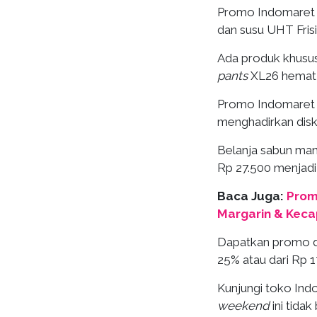
Promo Indomare
dan susu UHT Frisi
Ada produk khusus
pants
XL26 hemat 
Promo Indomare
menghadirkan dis
Belanja sabun mand
Rp 27.500 menjadi
Baca Juga:
Prom
Margarin & Kec
Dapatkan promo de
25% atau dari Rp 1
Kunjungi toko In
weekend
ini tida