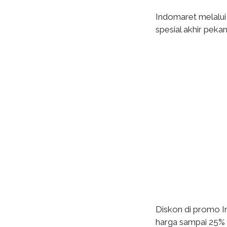
Indomaret melalu
spesial akhir peka
Diskon di promo I
harga sampai 25% d