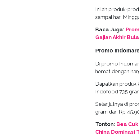
Inilah produk-pro
sampai hari Minggu
Baca Juga:
Prom
Gajian Akhir Bula
Promo Indomare
Di promo Indoma
hemat dengan harg
Dapatkan produk k
Indofood 735 gram
Selanjutnya di p
gram dari Rp 45.9
Tonton:
Bea Cuk
China Dominasi 