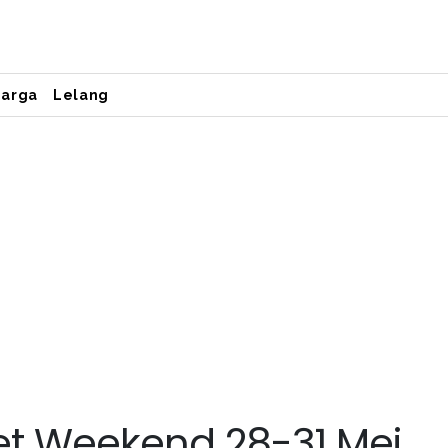
Harga
Lelang
t Weekend 28-31 Mei