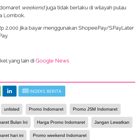
ndomaret
weekend
juga tidak berlaku di wilayah pulau
uga Lombok.
Rp 2.000 jika bayar menggunakan ShopeePay/SPayLater
Pay.
kel yang lain di
Google News
INDEKS BERITA
unlisted
Promo Indomaret
Promo JSM Indomaret
ret Bulan Ini
Harga Promo Indomaret
Jangan Lewatkan
ret hari ini
Promo weekend Indomaret