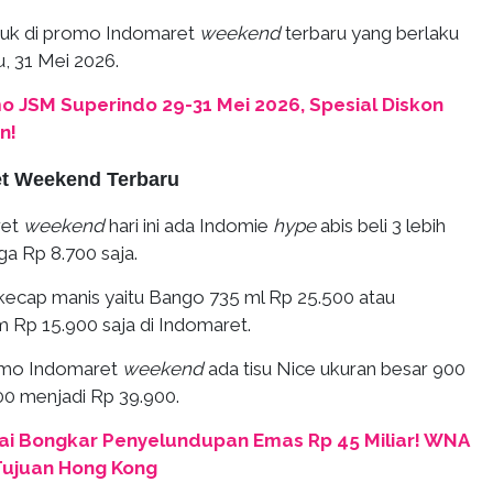
duk di promo Indomaret
weekend
terbaru yang berlaku
, 31 Mei 2026.
o JSM Superindo 29-31 Mei 2026, Spesial Diskon
n!
t Weekend Terbaru
ret
weekend
hari ini ada Indomie
hype
abis beli 3 lebih
a Rp 8.700 saja.
ecap manis yaitu Bango 735 ml Rp 25.500 atau
 Rp 15.900 saja di Indomaret.
romo Indomaret
weekend
ada tisu Nice ukuran besar 900
00 menjadi Rp 39.900.
ai Bongkar Penyelundupan Emas Rp 45 Miliar! WNA
Tujuan Hong Kong