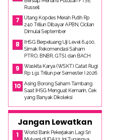
Bersiap Menanti Putusan FTSE
Russell
Utang Kopdes Merah Putih Rp
240 Triliun Dibayar APBN, Cicilan
Dimulai September
IHSG Berpeluang Uji Level 6.400,
Simak Rekomendasi Saham
PTRO, BNBR, GTSI, dan BACH
Waskita Karya (WSKT) Catat Rugi
Rp 1,91 Triliun per Semester I 2026
Asing Borong Saham Tambang
Saat IHSG Menguat Kemarin, Cek
yang Banyak Dikoleksi
Jangan Lewatkan
World Bank Pekerjakan Lagi Sri
Mulyani di IDA22, Ini Tugasnya