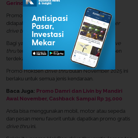
Gerindra Ketimbang PSI
Promo HokBen spesial
drive thru
hanya bisa
didapatkan oleh pelanggan yang memiliki
sticker
drive thru
di kendaraan.
Bagi yang belum memiliki, dapatkan
sticker drive
thru
tersebut pada tim HokBen di
outlet
HokBen
terdekat.
Promo HokBen
drive thru
bulan November 2025 ini
berlaku untuk semua jenis kendaraan.
Baca Juga:
Promo Damri dan Livin by Mandiri
Awal November, Cashback Sampai Rp 35.000
Anda bisa menggunakan mobil, motor atau sepeda
dan pesan menu favorit untuk dapatkan promo gratis
drive thru
ini.