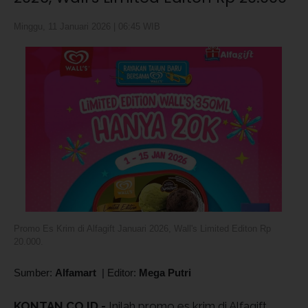
Minggu, 11 Januari 2026 | 06:45 WIB
Promo Es Krim di Alfagift Januari 2026, Wall's Limited Editon Rp
20.000.
Sumber:
Alfamart
|
Editor:
Mega Putri
KONTAN.CO.ID -
Inilah promo es krim di Alfagift