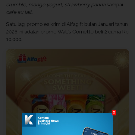
crumble, mango yogurt, strawberry panna
sampai
cafe au lait.
Satu lagi promo es krim di Alfagift bulan Januari tahun
2026 ini adalah promo Wall's Cornetto beli 2 cuma Rp
10.000.
X