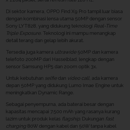
Di sektor kamera, OPPO Find X9 Pro tampil luar biasa
dengan kombinasi lensa utama 50MP dengan sensor
Sony LYT828, yang didukung teknologi
Real-Time
Triple Exposure
. Teknologi ini mampu menangkap
detail terang dan gelap lebih akurat.
Tersedia juga kamera
ultrawide
50MP dan kamera
telefoto 200MP dari Hasselblad, lengkap dengan
sensor Samsung HP5 dan zoom optik 3x.
Untuk kebutuhan
selfie
dan
video call
, ada kamera
depan 50MP yang didukung Lumo Imae Engine untuk
meningkatkan Dynamic Range.
Sebagai penyempurna, ada baterai besar dengan
kapasitas mencapai 7.500 mAh yang rasanya kurang
lazim untuk produk kelas
flagship
. Dukungan
fast
charging
80W dengan kabel dan 50W tanpa kabel