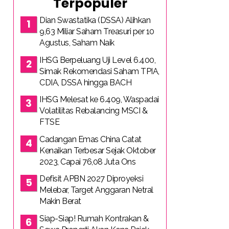
Terpopuler
Dian Swastatika (DSSA) Alihkan
9,63 Miliar Saham Treasuri per 10
Agustus, Saham Naik
IHSG Berpeluang Uji Level 6.400,
Simak Rekomendasi Saham TPIA,
CDIA, DSSA hingga BACH
IHSG Melesat ke 6.409, Waspadai
Volatilitas Rebalancing MSCI &
FTSE
Cadangan Emas China Catat
Kenaikan Terbesar Sejak Oktober
2023, Capai 76,08 Juta Ons
Defisit APBN 2027 Diproyeksi
Melebar, Target Anggaran Netral
Makin Berat
Siap-Siap! Rumah Kontrakan &