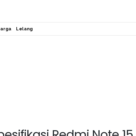
Harga
Lelang
esifikasi Redmi Note 15