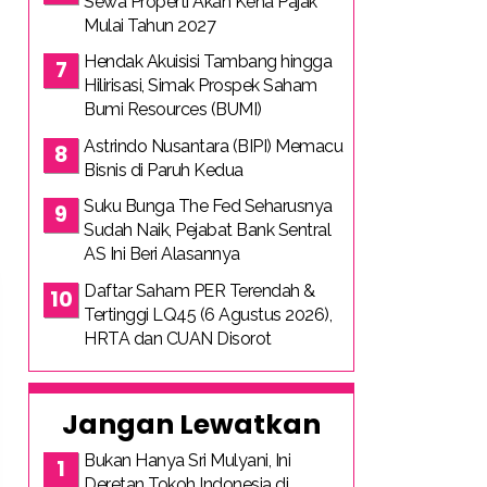
Sewa Properti Akan Kena Pajak
Mulai Tahun 2027
Hendak Akuisisi Tambang hingga
Hilirisasi, Simak Prospek Saham
Bumi Resources (BUMI)
Astrindo Nusantara (BIPI) Memacu
Bisnis di Paruh Kedua
Suku Bunga The Fed Seharusnya
Sudah Naik, Pejabat Bank Sentral
AS Ini Beri Alasannya
Daftar Saham PER Terendah &
Tertinggi LQ45 (6 Agustus 2026),
HRTA dan CUAN Disorot
Jangan Lewatkan
Bukan Hanya Sri Mulyani, Ini
Deretan Tokoh Indonesia di