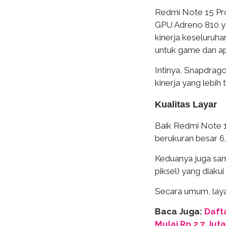
Redmi Note 15 Pr
GPU Adreno 810 ya
kinerja keseluruh
untuk game dan apl
Intinya, Snapdrag
kinerja yang lebih t
Kualitas Layar
Baik Redmi Note 1
berukuran besar 6
Keduanya juga sa
piksel) yang diaku
Secara umum, layar
Baca Juga:
Daft
Mulai Rp 2,7 Juta