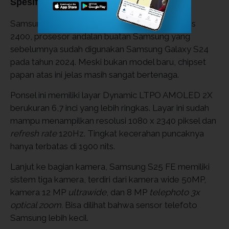
Spesifikasi Samsung S25 FE
Samsung Galaxy S25 FE mengandalkan Exynos
2400, prosesor andalan buatan Samsung yang
sebelumnya sudah digunakan Samsung Galaxy S24
pada tahun 2024. Meski bukan model baru, chipset
papan atas ini jelas masih sangat bertenaga.
Ponsel ini memiliki layar Dynamic LTPO AMOLED 2X
berukuran 6,7 inci yang lebih ringkas. Layar ini sudah
mampu menampilkan resolusi 1080 x 2340 piksel dan
refresh rate
120Hz. Tingkat kecerahan puncaknya
hanya terbatas di 1900 nits.
Lanjut ke bagian kamera, Samsung S25 FE memiliki
sistem tiga kamera, terdiri dari kamera wide 50MP,
kamera 12 MP
ultrawide
, dan 8 MP
telephoto 3x
optical zoom.
Bisa dilihat bahwa sensor telefoto
Samsung lebih kecil.