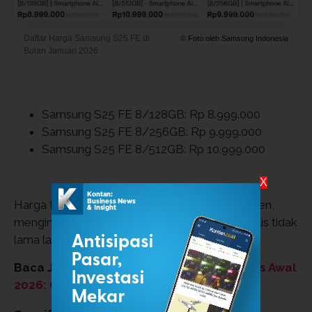
Daftar Harga Samsung S25 FE di
© Foto oleh Samsung Indonesia
Bulan Januari 2026
Samsung S25 FE 8/128GB: Rp 8.999.000
Samsung S25 FE 8/256GB: Rp 9.999.000
Samsung S25 FE 8/512GB: Rp 10.999.000
X
Harga tersebut mungkin akan menjadi permanen,
mengingat Samsung Galaxy S26 Series akan rilis tidak
lama lagi.
Baca Juga:
Bocoran HP Samsung yang Rilis Awal
2026: Galaxy A37, A57, dan S26 Series