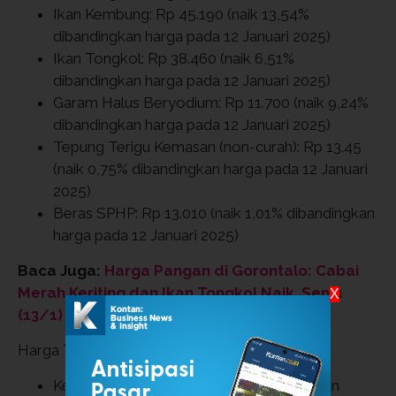
Ikan Kembung: Rp 45.190 (naik 13,54%
dibandingkan harga pada 12 Januari 2025)
Ikan Tongkol: Rp 38.460 (naik 6,51%
dibandingkan harga pada 12 Januari 2025)
Garam Halus Beryodium: Rp 11.700 (naik 9,24%
dibandingkan harga pada 12 Januari 2025)
Tepung Terigu Kemasan (non-curah): Rp 13.45
(naik 0,75% dibandingkan harga pada 12 Januari
2025)
Beras SPHP: Rp 13.010 (naik 1,01% dibandingkan
harga pada 12 Januari 2025)
Baca Juga:
Harga Pangan di Gorontalo: Cabai
Merah Keriting dan Ikan Tongkol Naik, Senin
X
(13/1)
Harga Turun
Kedelai Biji Kering (Impor): Rp 11.830 (turun